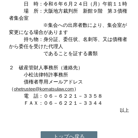
日 時：令和６年６月２４日（月）午前１１時
場 所：大阪地方裁判所 新館９階 第３債権
者集会室
※集会への出席者数により、集会室が
変更になる場合があります
持ち物：身分証、委任状、名刺等、又は債権者
から委任を受けた代理人
であることを証する書類
２ 破産管財人事務所（連絡先）
小松法律特許事務所
債権者専用メールアドレス
（
）
ohetrustee@komatsulaw.com
電 話：０６－６２２１－３３５８
ＦＡＸ：０６－６２２１－３３４４
以上
トップへ戻る