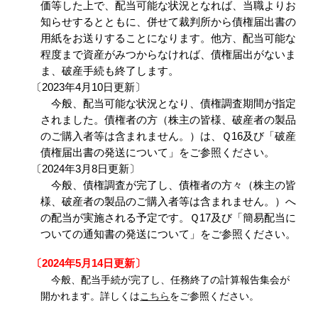
価等した上で、配当可能な状況となれば、当職よりお
知らせするとともに、併せて裁判所から債権届出書の
用紙をお送りすることになります。他方、配当可能な
程度まで資産がみつからなければ、債権届出がないま
ま、破産手続も終了します。
〔2023年4月10日更新〕
今般、配当可能な状況となり、債権調査期間が指定
されました。債権者の方（株主の皆様、破産者の製品
のご購入者等は含まれません。）は、Ｑ16及び
「破産
債権届出書の発送について」
をご参照ください。
〔2024
年3月8日更新
〕
今般、債権調査が完了し、債権者の方々（株主の皆
様、破産者の製品のご購入者等は含まれません。）へ
の配当が実施される予定です。Ｑ17及び「簡易配当に
ついての通知書の発送について」をご参照ください。
〔2024年
5
月14日更新〕
今般、配当手続が完了し、任務終了の計算報告集会が
開かれます。詳しくは
こちら
をご参照ください。