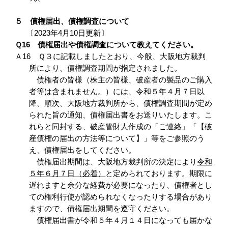
５ 債権届出、債権調査について
〔2023年4月10日更新〕
Ｑ16 債権届出や債権調査について教えてください。
Ａ16 Ｑ３に記載しましたとおり、今般、大阪地方裁判
所により、債権調査期間が指定されました。
債権者の皆様（株主の皆様、破産者の製品のご購入
者等は含まれません。）には、令和５年４月７日以
降、順次、大阪地方裁判所から、債権調査期間が定め
られた旨の通知、債権届出書をお送りいたします。こ
れらと同封する、破産管財人作成の「ご連絡」「【破
産債権の届出の方法等について】」等をご参照のう
え、債権届出をしてください。
債権届出期間は、大阪地方裁判所の決定により
令和
５年６月７日（必着）
と定められております。期限に
遅れますと余分な経費が必要になったり、債権者とし
ての権利行使が認められなくなったりする場合があり
ますので、債権届出期間を遵守ください。
債権届出書が令和５年４月１４日になっても届かな