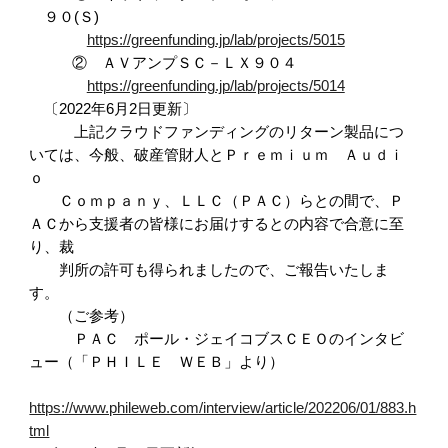
９０(Ｓ)
https://greenfunding.jp/lab/projects/5015
② ＡＶアンプＳＣ－ＬＸ９０４
https://greenfunding.jp/lab/projects/5014
〔2022年6月2日更新〕
上記クラウドファンディングのリターン製品につ
いては、今般、破産管財人とＰｒｅｍｉｕｍ Ａｕｄｉ
ｏ
Ｃｏｍｐａｎｙ、ＬＬＣ（ＰＡＣ）らとの間で、Ｐ
ＡＣから支援者の皆様にお届けするとの内容で合意に至
り、裁
判所の許可も得られましたので、ご報告いたしま
す。
（ご参考）
ＰＡＣ ポール・ジェイコブスＣＥＯのインタビ
ュー（「ＰＨＩＬＥ ＷＥＢ」より）
https://www.phileweb.com/interview/article/202206/01/883.h
tml